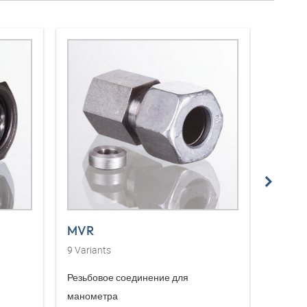
MVR
MVR 
9
Variants
10
Vari
Резьбовое соединение для
Штуцер
манометра
маном