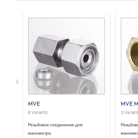
MVE
MVE 
8
Variants
3
Varian
Резьбовое соединение для
Резьбов
манометра
маноме