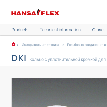
Products
Technical information
О нас
Измерительная техника
Резьбовые соединения с
DKI
Кольцо с уплотнительной кромкой для