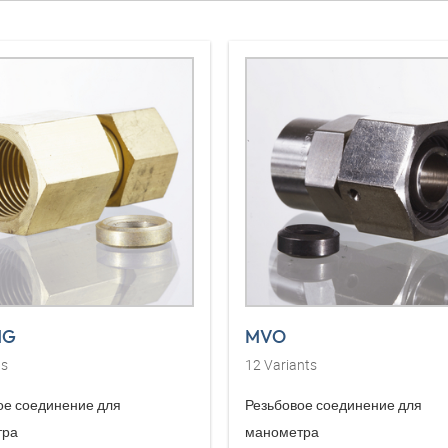
MG
MVO
ts
12
Variants
ое соединение для
Резьбовое соединение для
тра
манометра