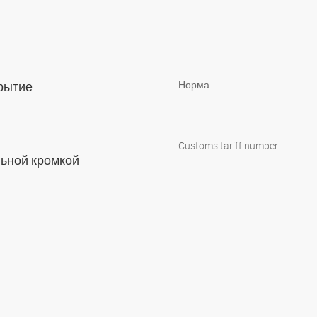
крытие
Норма
Customs tariff number
льной кромкой