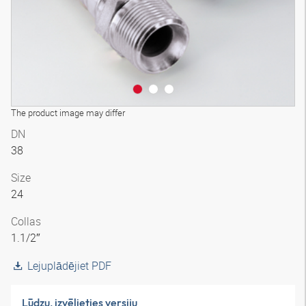
The product image may differ
DN
38
Size
24
Collas
1.1/2″
Lejuplādējiet PDF
Lūdzu, izvēlieties versiju