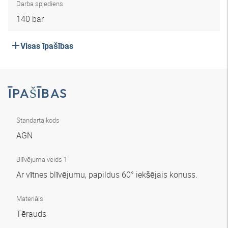
Darba spiediens
140 bar
Visas īpašības
ĪPAŠĪBAS
Standarta kods
AGN
Blīvējuma veids 1
Ar vītnes blīvējumu, papildus 60° iekšējais konuss.
Materiāls
Tērauds