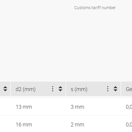
Customs tariff number
d2 (mm)
s (mm)
Ge
13 mm
3 mm
0,
16 mm
2 mm
0,