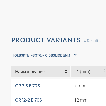
PRODUCT VARIANTS
4
Results
Показать чертеж с размерами
Наименование
d1 (mm)
7 mm
OR 7-3 E 70S
12 mm
OR 12-2 E 70S