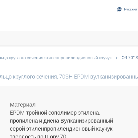
Русский 
льца круглого сечения этиленпропилендиеновый каучук
OR 70° 
льцо круглого сечения, 70SH EPDM вулканизированн
Материал
EPDM тройной сополимер этилена,
пропилена и диена Вулканизированный
серой этиленпропилендиеновый каучук
твердость по Шору 70