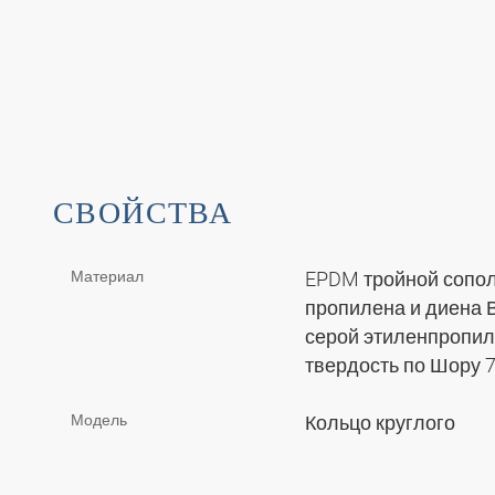
СВОЙСТВА
Материал
EPDM тройной сопол
пропилена и диена
серой этиленпропил
твердость по Шору 
Модель
Кольцо круглого