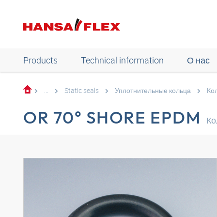
Products
Technical information
О нас
...
Static seals
Уплотнительные кольца
Ко
OR 70° SHORE EPDM
Ко