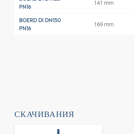
141 mm
PN16
BOERD DI DN150
169 mm
PN16
СКАЧИВАНИЯ