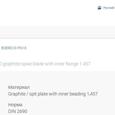
Русский 
BOERD DI PN16
 graphite/spike blade with inner flange 1.457
Материал
Graphite / spit plate with inner beading 1,457
Норма
DIN 2690