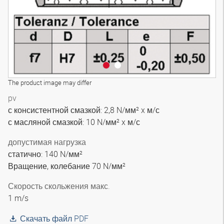
The product image may differ
pv
с консистентной смазкой: 2,8 N/мм² x м/с
с масляной смазкой: 10 N/мм² x м/с
допустимая нагрузка
статично: 140 N/мм²
Вращение, колебание 70 N/мм²
Скорость скольжения макс.
1 m/s
Скачать файл PDF