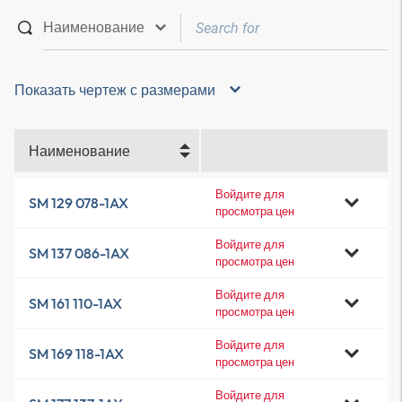
Показать чертеж с размерами
Наименование
Войдите для
SM 129 078-1AX
просмотра цен
Войдите для
SM 137 086-1AX
просмотра цен
Войдите для
SM 161 110-1AX
просмотра цен
Войдите для
SM 169 118-1AX
просмотра цен
Войдите для