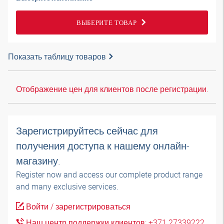
ВЫБЕРИТЕ ТОВАР
Показать таблицу товаров
Отображение цен для клиентов после регистрации.
Зарегистрируйтесь сейчас для
получения доступа к нашему онлайн-
магазину.
Register now and access our complete product range
and many exclusive services.
Войти / зарегистрироваться
Наш центр поддержки клиентов: +371 27339222