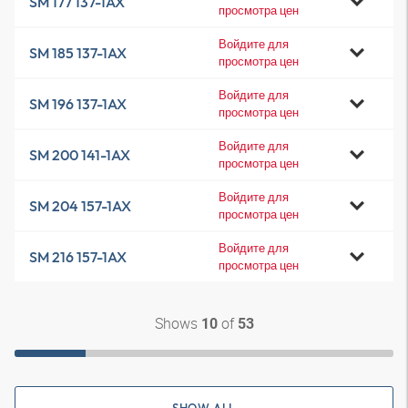
SM 177 137-1AX
просмотра цен
Войдите для
SM 185 137-1AX
просмотра цен
Войдите для
SM 196 137-1AX
просмотра цен
Войдите для
SM 200 141-1AX
просмотра цен
Войдите для
SM 204 157-1AX
просмотра цен
Войдите для
SM 216 157-1AX
просмотра цен
Shows
of
10
53