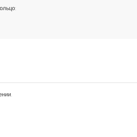
ольцо:
ении.