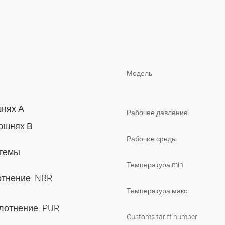
Модель
шнях А
Рабочее давление
оршнях В
Рабочие среды
стемы
Температура min.
отнение: NBR
Температура макс.
плотнение: PUR
Customs tariff number