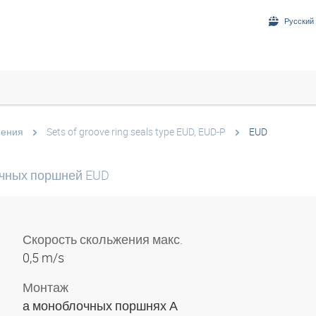
Русский 
нения
Sets of groove ring seals type EUD, EUD-P
EUD
очных поршней EUD
Скорость скольжения макс.
0,5 m/s
Монтаж
а моноблочных поршнях А