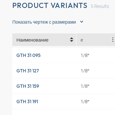
PRODUCT VARIANTS
5
Results
Показать чертеж с размерами
Наименование
e
1/8″
GTH 31 095
1/8″
GTH 31 127
1/8″
GTH 31 159
1/8″
GTH 31 191