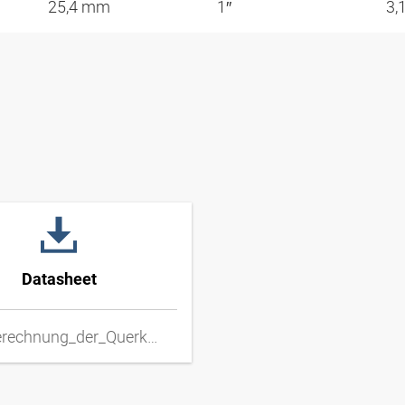
25,4 mm
1″
3,
Datasheet
DD_Berechnung_der_Querkraft