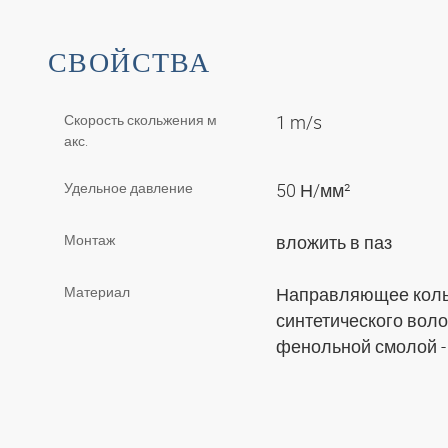
СВОЙСТВА
Скорость скольжения м
1 m/s
акс.
Удельное давление
50 Н/мм²
Монтаж
вложить в паз
Материал
Направляющее кольц
синтетического воло
фенольной смолой -