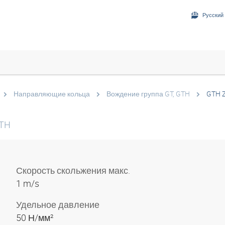
Русский 
Направляющие кольца
Вождение группа GT, GTH
GTH 
GTH
Скорость скольжения макс.
1 m/s
Удельное давление
50 Н/мм²