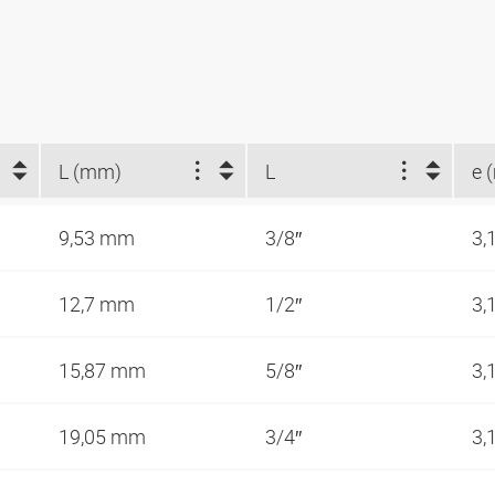
L (mm)
L
e 
9,53 mm
3/8″
3,
12,7 mm
1/2″
3,
15,87 mm
5/8″
3,
19,05 mm
3/4″
3,