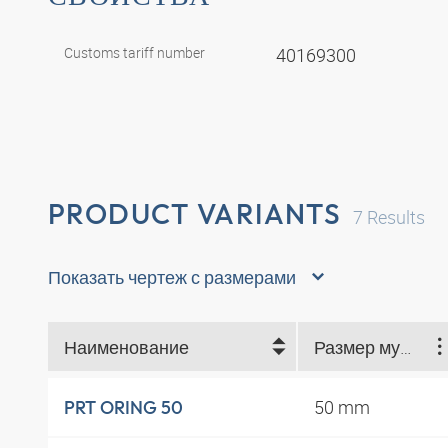
Customs tariff number
40169300
PRODUCT VARIANTS
7
Results
Показать чертеж с размерами
Наименование
Размер муфты (mm)
50 mm
PRT ORING 50