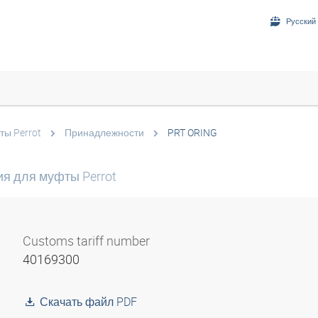
Русский 
ы Perrot
Принадлежности
PRT ORING
ия для муфты Perrot
Customs tariff number
40169300
Скачать файл PDF