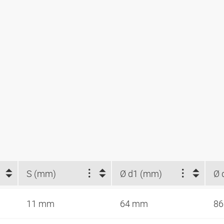
S (mm)
Ø d1 (mm)
Ø 
11 mm
64 mm
8