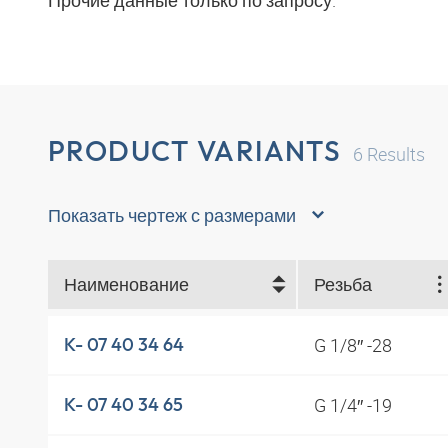
Прочие данные только по запросу.
PRODUCT VARIANTS
6
Results
Показать чертеж с размерами
Наименование
Резьба
G 1/8″ -28
K- 07 40 34 64
G 1/4″ -19
K- 07 40 34 65