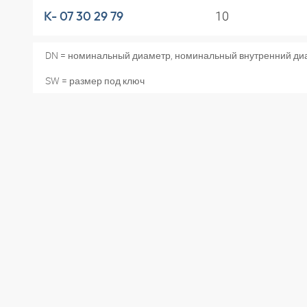
10
K- 07 30 29 79
DN = номинальный диаметр, номинальный внутренний ди
SW = размер под ключ