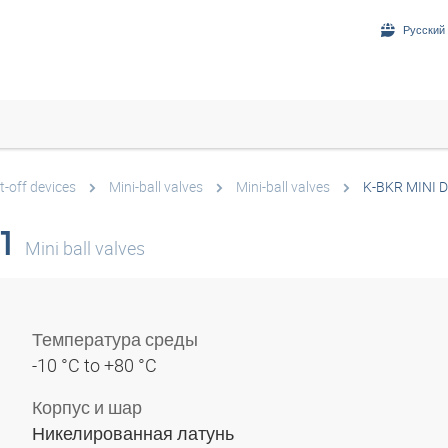
Русский 
t-off devices
Mini-ball valves
Mini-ball valves
K-BKR MINI 
1
Mini ball valves
Температура среды
-10 °C to +80 °C
Корпус и шар
Никелированная латунь