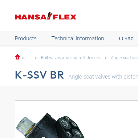
Products
Technical information
О нас
...
Ball valves and shut-off devices
Angle-seat val
K-SSV BR
Angle-seat valves with pisto