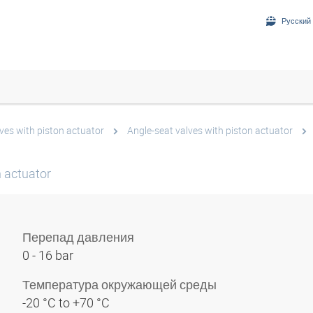
Русский 
ves with piston actuator
Angle-seat valves with piston actuator
n actuator
Перепад давления
0 - 16 bar
Температура окружающей среды
-20 °C to +70 °C