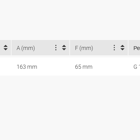
A (mm)
F (mm)
Ре
163 mm
65 mm
G 