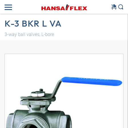
K-3 BKR L VA
3-way ball valves, L-bore
Трехмерная модель