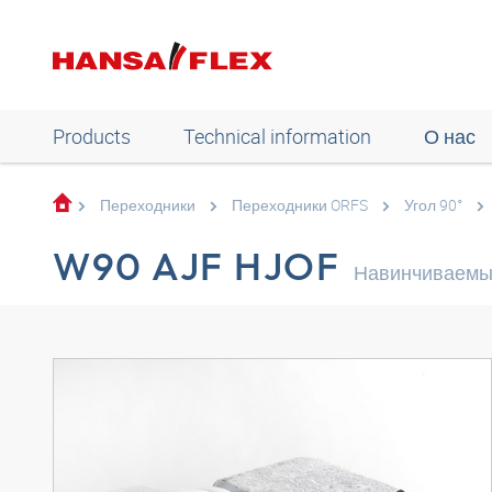
Products
Technical information
О нас
Переходники
Переходники ORFS
Угол 90°
W90 AJF HJOF
Навинчиваемый