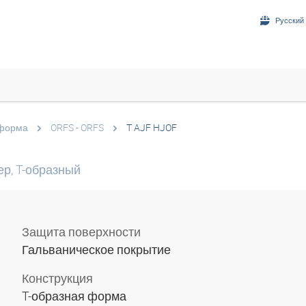
Русский 
 форма
ORFS - ORFS
T AJF HJOF
р, T-образный
Защита поверхности
Гальваническое покрытие
Конструкция
T-образная форма