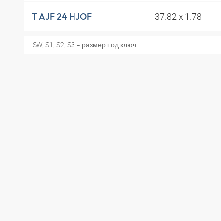
37.82 x 1.78
T AJF 24 HJOF
SW, S1, S2, S3 = размер под ключ