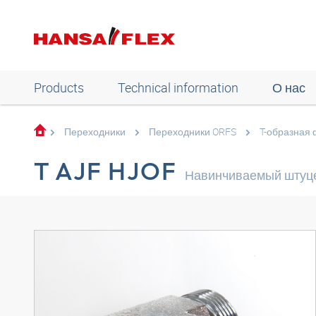
Products
Technical information
О нас
Переходники
Переходники ORFS
T-образная
T AJF HJOF
Навинчиваемый штуце