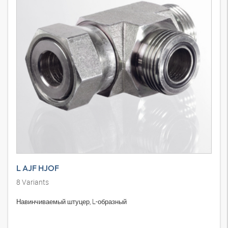
L AJF HJOF
8
Variants
Навинчиваемый штуцер, L-образный