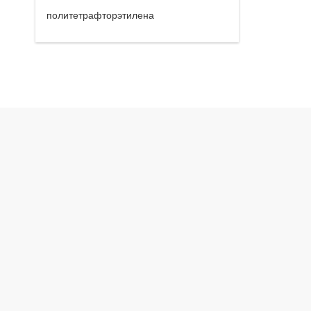
политетрафторэтилена