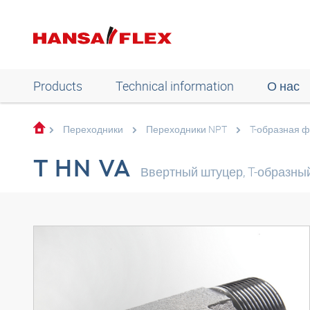
Products
Technical information
О нас
Переходники
Переходники NPT
T-образная 
T HN VA
Ввертный штуцер, T-образны