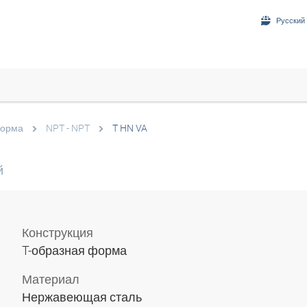
Русский 
форма
NPT - NPT
T HN VA
й
Конструкция
T-образная форма
Материал
Нержавеющая сталь