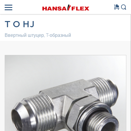
T O HJ
Ввертный штуцер, T-образный