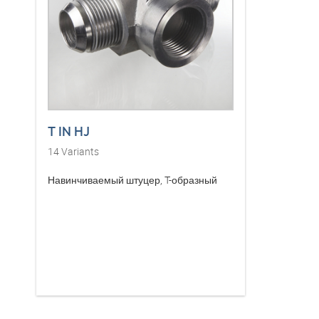
T IN HJ
14
Variants
Навинчиваемый штуцер, T-образный