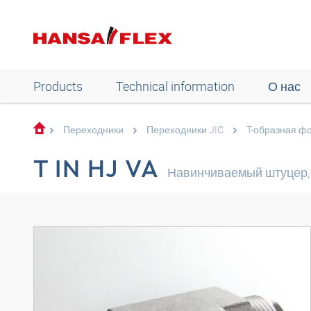
Products
Technical information
О нас
Переходники
Переходники JIC
T-образная ф
T IN HJ VA
Навинчиваемый штуцер,