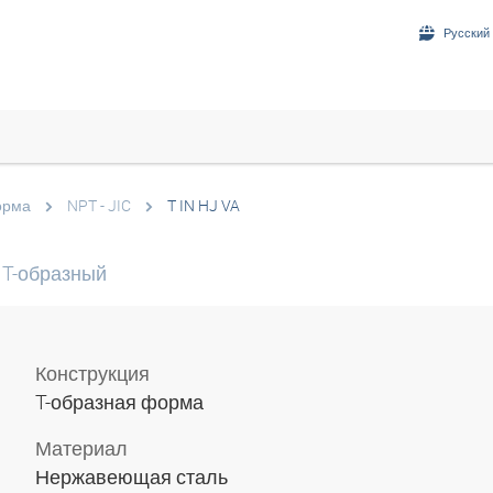
Русский 
орма
NPT - JIC
T IN HJ VA
 T-образный
Конструкция
T-образная форма
Материал
Нержавеющая сталь