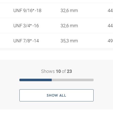
UNF 9/16″ -18
32,6 mm
44
UNF 3/4″ -16
32,6 mm
44
UNF 7/8″ -14
35,3 mm
4
Shows
of
10
23
SHOW ALL