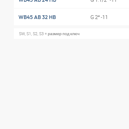
G 2″ -11
WB45 AB 32 HB
SW, S1, S2, S3 = размер под ключ