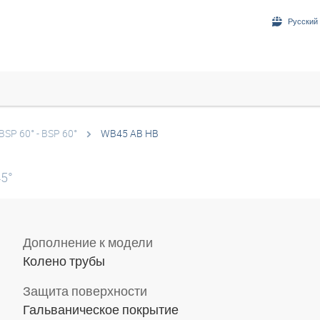
Русский 
BSP 60° - BSP 60°
WB45 AB HB
45°
Дополнение к модели
Колено трубы
Защита поверхности
Гальваническое покрытие