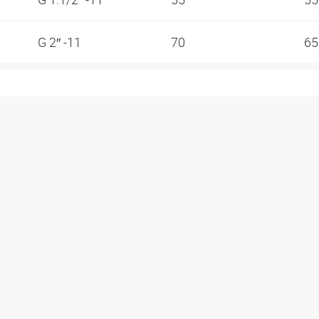
G 2″ -11
70
6