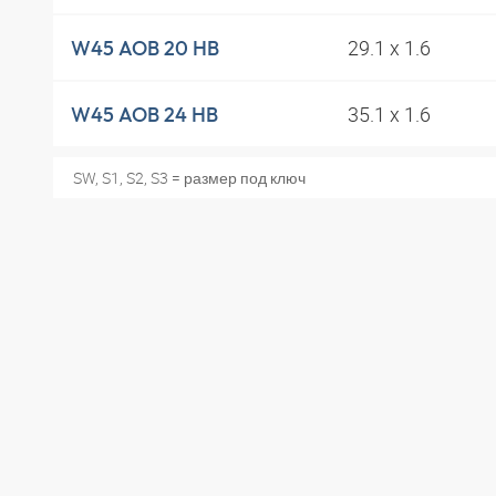
29.1 x 1.6
W45 AOB 20 HB
35.1 x 1.6
W45 AOB 24 HB
SW, S1, S2, S3 = размер под ключ