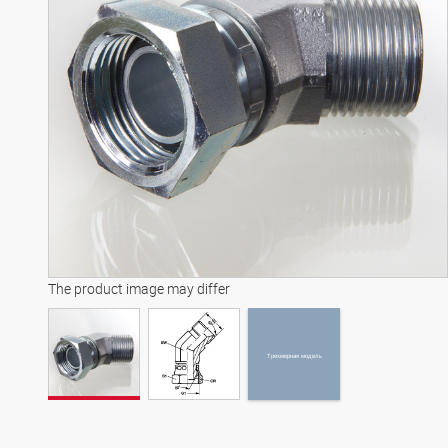
Трехмерная модель
The product image may differ
Трехмерная модель