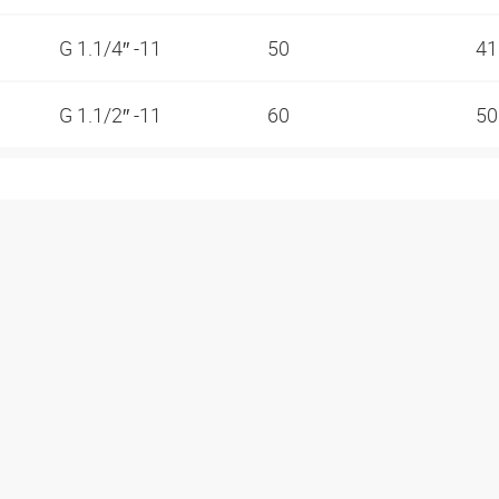
G 1.1/4″ -11
50
4
G 1.1/2″ -11
60
5