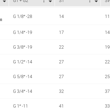
G1 + G2
S1
S
G 1/8″ -28
14
1
ия
G 1/4″ -19
17
1
G 3/8″ -19
22
1
G 1/2″ -14
27
2
G 5/8″ -14
27
2
G 3/4″ -14
32
3
G 1″ -11
41
3