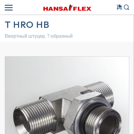
T HRO HB
Ввертный штуцер, T-образный