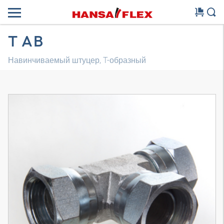
T AB
Навинчиваемый штуцер, T-образный