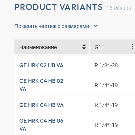
PRODUCT VARIANTS
16
Results
Показать чертеж с размерами
Наименование
G1
R 1/8″ -28
GE HRK 02 HB VA
GE HRK 04 HB 02
R 1/4″ -19
VA
R 1/4″ -19
GE HRK 04 HB VA
GE HRK 04 HB 06
R 1/4″ -19
VA