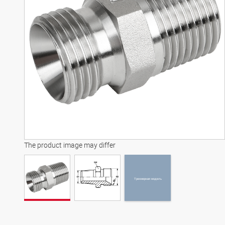
Трехмерная модель
The product image may differ
Трехмерная модель