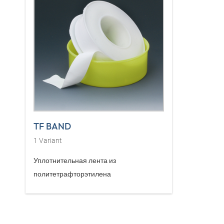
TF BAND
1
Variant
Уплотнительная лента из
политетрафторэтилена