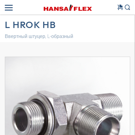
L HROK HB
Ввертный штуцер, L-образный