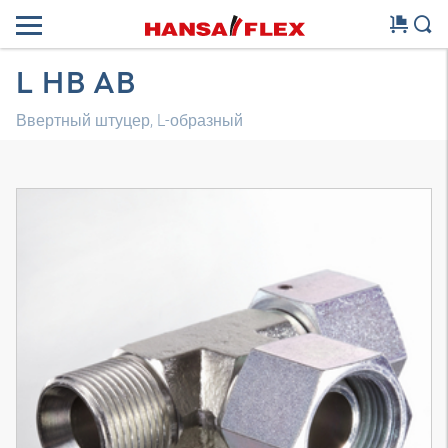
L HB AB
Ввертный штуцер, L-образный