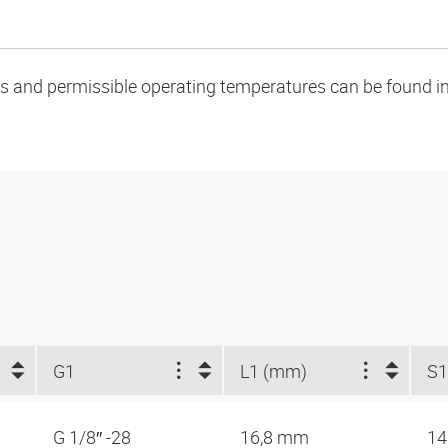
oads and permissible operating temperatures can be found in
G1
L1 (mm)
S
G 1/8″ -28
16,8 mm
1