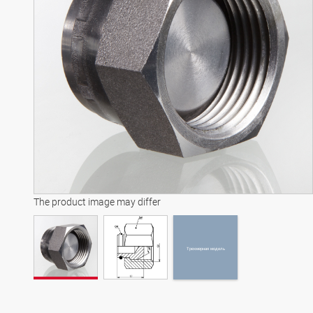
Трехмерная модель
The product image may differ
Трехмерная модель