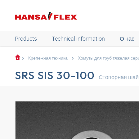
Products
Technical information
О нас
Крепежная техника
Хомуты для труб тяжелая сер
SRS SIS 30-100
Стопорная шай