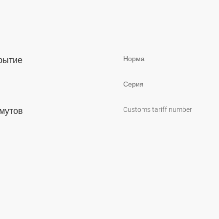
крытие
Норма
Серия
омутов
Customs tariff number