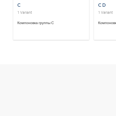
C
C D
1
Variant
1
Variant
Компоновка группы С
Компоновк