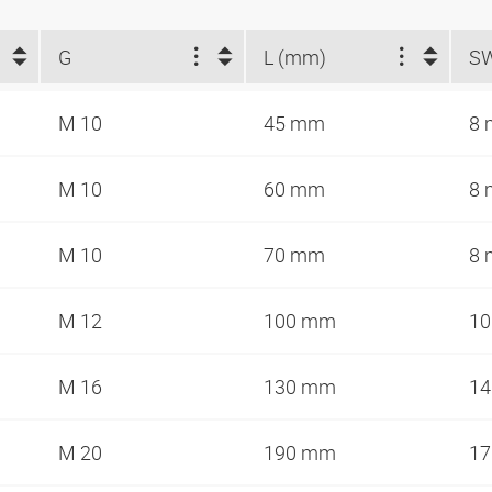
G
L (mm)
S
M 10
45 mm
8
M 10
60 mm
8
M 10
70 mm
8
M 12
100 mm
1
M 16
130 mm
1
M 20
190 mm
1