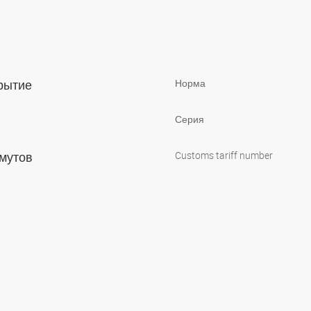
крытие
Норма
Серия
омутов
Customs tariff number