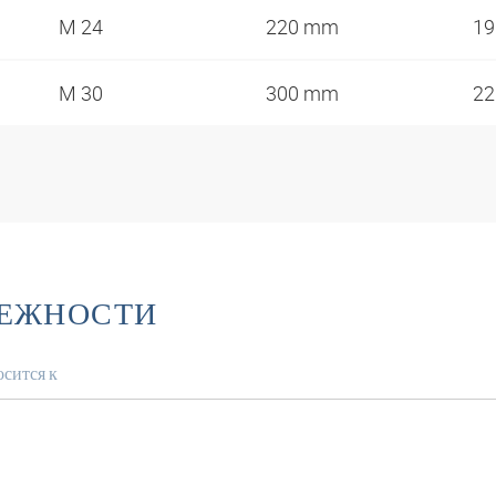
M 24
220 mm
1
M 30
300 mm
2
ЛЕЖНОСТИ
сится к