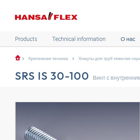
Products
Technical information
О нас
Крепежная техника
Хомуты для труб тяжелая сер
SRS IS 30-100
Винт с внутренни