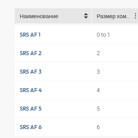
Наименование
Размер хомута
0 to 1
SRS AF 1
2
SRS AF 2
3
SRS AF 3
4
SRS AF 4
5
SRS AF 5
6
SRS AF 6