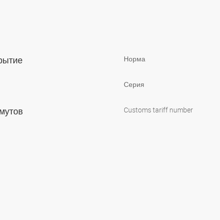
крытие
Норма
Серия
омутов
Customs tariff number