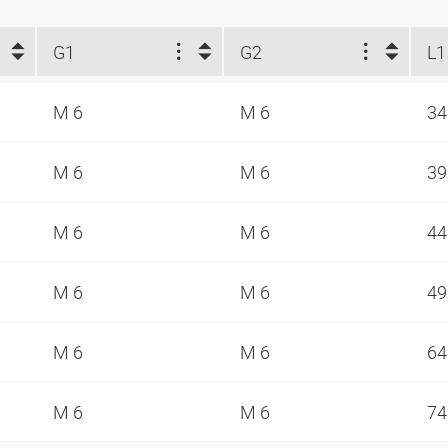
G1
G2
L1
M 6
M 6
3
M 6
M 6
3
M 6
M 6
4
M 6
M 6
4
M 6
M 6
6
M 6
M 6
7