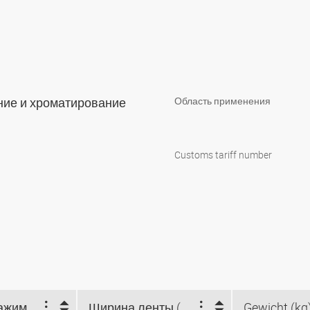
ние и хроматирование
Область применения
Customs tariff number
Диапазон зажима (мм)
Ширина ленты (mm)
Gewicht (kg