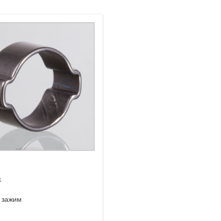
s
 зажим