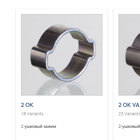
2 OK
2 OK VA
18
Variants
25
Variant
2-ушковый зажим
2-ушковый