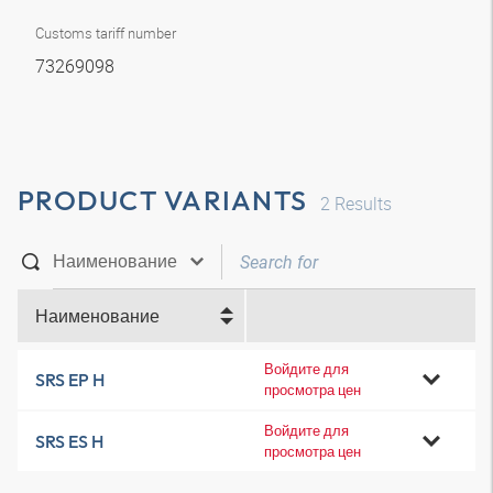
Customs tariff number
73269098
PRODUCT VARIANTS
2
Results
Наименование
Войдите для
SRS EP H
просмотра цен
Войдите для
SRS ES H
просмотра цен