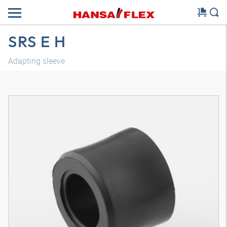
SRS E H
Adapting sleeve