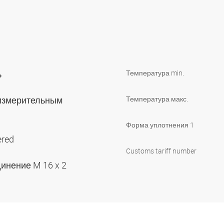
ь
Температура min.
 измерительным
Температура макс.
Форма уплотнения 1
ered
Customs tariff number
инение M 16 x 2