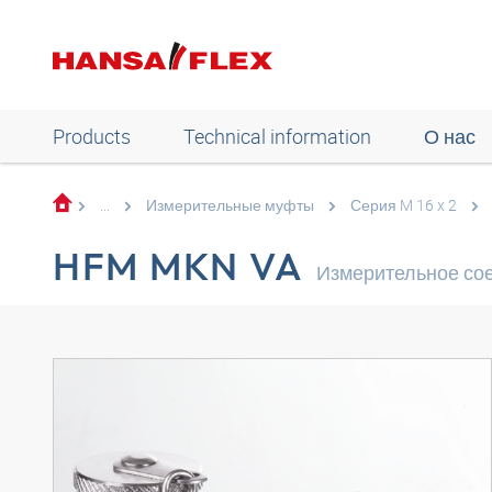
Products
Technical information
О нас
...
Измерительные муфты
Серия M 16 x 2
HFM MKN VA
Измерительное сое