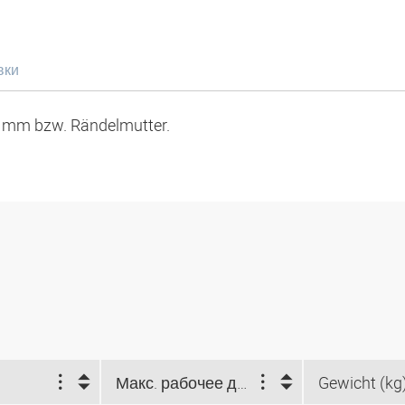
вки
9 mm bzw. Rändelmutter.
Макс. рабочее давление (bar)
Gewicht (kg