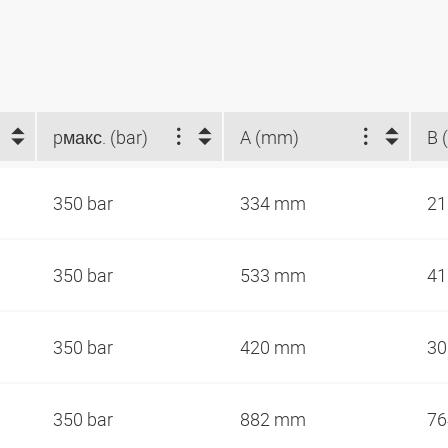
pмакс. (bar)
A (mm)
B 
350 bar
334 mm
2
350 bar
533 mm
4
350 bar
420 mm
3
350 bar
882 mm
7