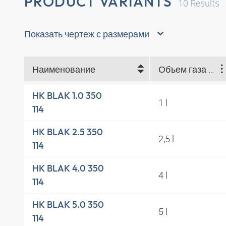
PRODUCT VARIANTS
10
Results
Показать чертеж с размерами
Наименование
Объем газа l (l)
HK BLAK 1.0 350
1 l
114
HK BLAK 2.5 350
2,5 l
114
HK BLAK 4.0 350
4 l
114
HK BLAK 5.0 350
5 l
114