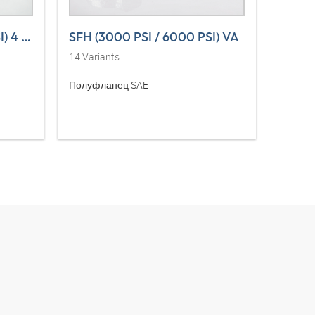
SFH (3000 PSI / 6000 PSI) 4 L VA
SFH (3000 PSI / 6000 PSI) VA
VF (3
14
Variants
14
Vari
Полуфланец SAE
Цельны