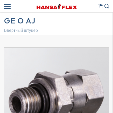
GE O AJ
Ввертный штуцер
Трехмерная модель